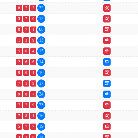
22
双
8
7
7
12
双
5
7
0
08
双
0
7
1
13
单
1
3
9
15
单
5
6
4
14
单
2
6
6
16
双
9
6
1
17
双
7
1
9
24
单
9
8
7
23
单
7
7
9
16
双
7
8
1
19
单
5
7
7
14
双
3
3
8