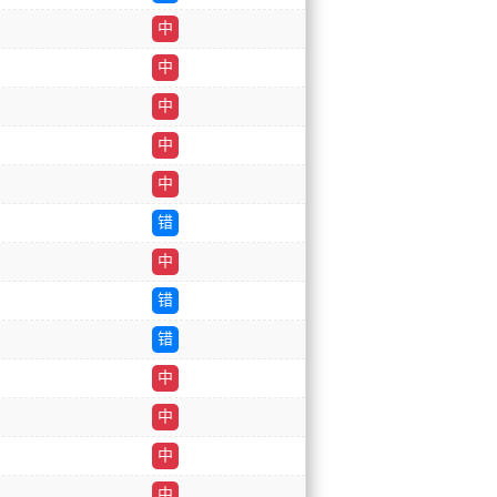
中
中
中
中
中
错
中
错
错
中
中
中
中