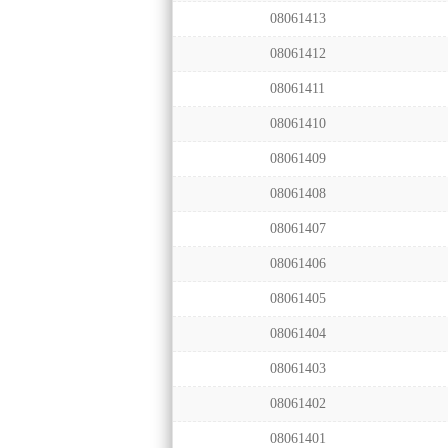
08061413
08061412
08061411
08061410
08061409
08061408
08061407
08061406
08061405
08061404
08061403
08061402
08061401