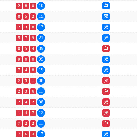
10
单
2
8
0
15
双
8
5
2
13
双
2
3
8
21
双
5
7
9
09
单
0
5
4
09
双
9
0
0
19
双
7
4
8
08
双
2
5
1
11
单
2
3
6
08
双
2
4
2
12
双
1
4
7
11
单
7
2
2
17
双
7
6
4