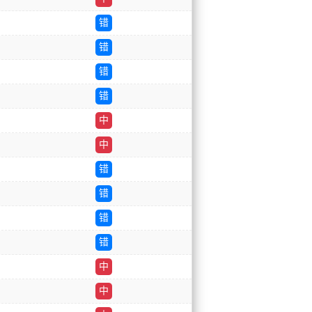
错
错
错
错
中
中
错
错
错
错
中
中