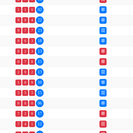
02
单
1
1
0
22
单
9
9
4
23
双
9
7
7
18
单
9
6
3
13
单
8
2
3
15
单
0
7
8
13
双
2
9
2
10
单
1
0
9
15
双
5
5
5
06
单
0
6
0
17
单
7
2
8
12
双
7
4
1