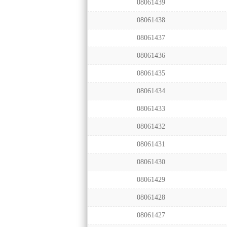
08061439
08061438
08061437
08061436
08061435
08061434
08061433
08061432
08061431
08061430
08061429
08061428
08061427