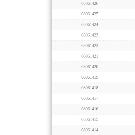
08061426
08061425
08061424
08061423
08061422
08061421
08061420
08061419
08061418
08061417
08061416
08061415
08061414