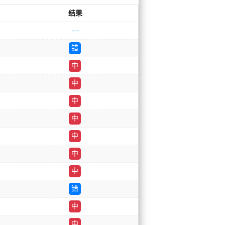
结果
---
错
中
中
中
中
中
中
中
错
中
中