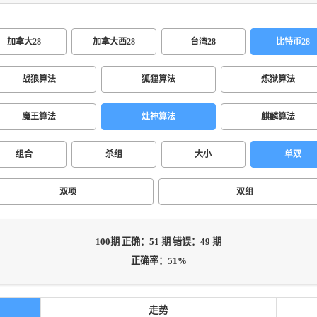
加拿大28
加拿大西28
台湾28
比特币28
战狼算法
狐狸算法
炼狱算法
魔王算法
灶神算法
麒麟算法
组合
杀组
大小
单双
双项
双组
100期 正确：51 期 错误：49 期
正确率：51%
走势