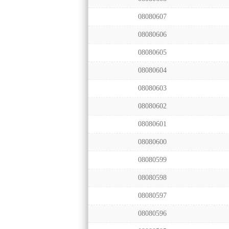
08080607
08080606
08080605
08080604
08080603
08080602
08080601
08080600
08080599
08080598
08080597
08080596