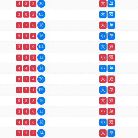
20
大
单
4
8
8
05
大
双
3
0
2
18
大
单
5
7
6
16
小
单
9
3
4
04
大
双
3
1
0
12
小
双
7
3
2
14
小
单
4
4
6
20
大
双
9
7
4
09
大
单
1
7
1
16
大
双
0
8
8
13
小
单
3
4
6
18
小
双
4
8
6
14
大
单
7
5
2