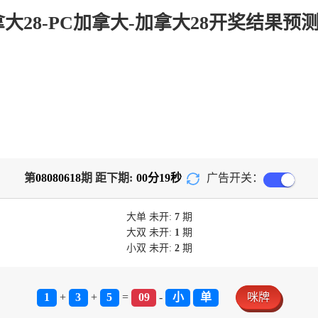
第
08080618
期 距下期:
00
分
19
秒
广告开关：
大单
未开:
7
期
大双
未开:
1
期
小双
未开:
2
期
1
+
3
+
5
=
09
-
小
单
咪牌