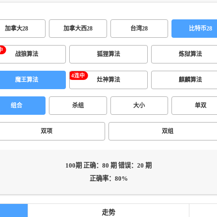
加拿大28
加拿大西28
台湾28
比特币28
战狼算法
狐狸算法
炼狱算法
魔王算法
灶神算法
麒麟算法
组合
杀组
大小
单双
双项
双组
100期 正确：80 期 错误：20 期
正确率：80%
走势