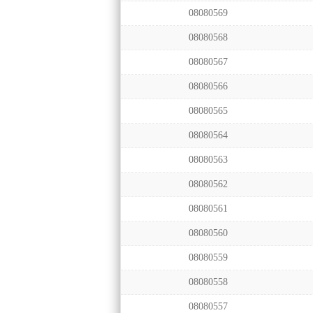
08080569
08080568
08080567
08080566
08080565
08080564
08080563
08080562
08080561
08080560
08080559
08080558
08080557