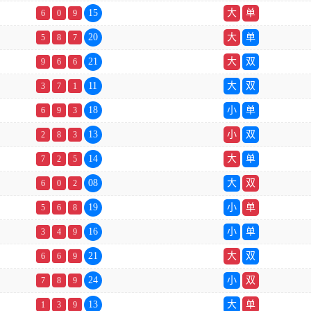
15
大
单
6
0
9
20
大
单
5
8
7
21
大
双
9
6
6
11
大
双
3
7
1
18
小
单
6
9
3
13
小
双
2
8
3
14
大
单
7
2
5
08
大
双
6
0
2
19
小
单
5
6
8
16
小
单
3
4
9
21
大
双
6
6
9
24
小
双
7
8
9
13
大
单
1
3
9