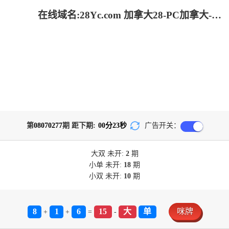
在线域名:28Yc.com 加拿大28-PC加拿大-加拿大28开奖结果预测官网|飞飞28加拿大在线预测_专注研究!
第
08070277
期 距下期:
00
分
23
秒
广告开关：
大双
未开:
2
期
小单
未开:
18
期
小双
未开:
10
期
8
1
6
15
大
单
咪牌
+
+
=
-