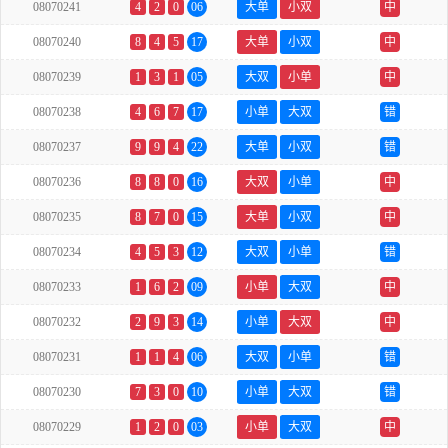
08070241
4
2
0
06
大单
小双
中
08070240
8
4
5
17
大单
小双
中
08070239
1
3
1
05
大双
小单
中
08070238
4
6
7
17
小单
大双
错
08070237
9
9
4
22
大单
小双
错
08070236
8
8
0
16
大双
小单
中
08070235
8
7
0
15
大单
小双
中
08070234
4
5
3
12
大双
小单
错
08070233
1
6
2
09
小单
大双
中
08070232
2
9
3
14
小单
大双
中
08070231
1
1
4
06
大双
小单
错
08070230
7
3
0
10
小单
大双
错
08070229
1
2
0
03
小单
大双
中