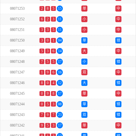
08071253
2
8
5
15
单
中
08071252
6
2
3
11
小
中
08071251
3
3
5
11
小
中
08071250
3
0
1
04
单
错
08071249
5
3
6
14
大
中
08071248
7
5
5
17
小
错
08071247
1
9
6
16
双
中
08071246
8
0
4
12
大
错
08071245
0
9
8
17
单
中
08071244
0
5
3
08
单
错
08071243
7
9
7
23
双
错
08071242
9
5
3
17
单
中