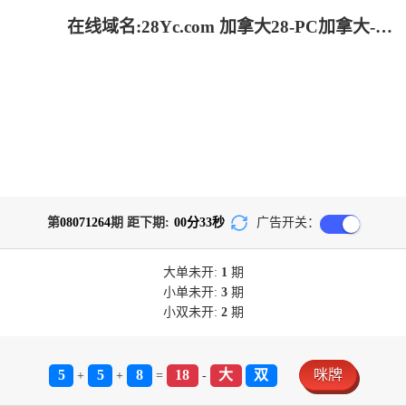
在线域名:28Yc.com 加拿大28-PC加拿大-加拿大28开奖结果预测官网|飞飞28加拿大在线预测_专注研究!
第
08071264
期 距下期:
00
分
33
秒
广告开关：
大单
未开:
1
期
小单
未开:
3
期
小双
未开:
2
期
5
5
8
18
大
双
咪牌
+
+
=
-