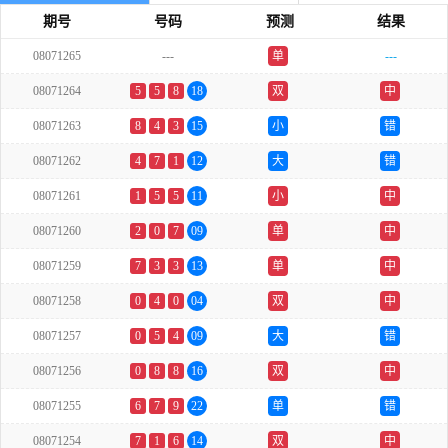
期号
号码
预测
结果
08071265
---
单
---
08071264
5
5
8
18
双
中
08071263
8
4
3
15
小
错
08071262
4
7
1
12
大
错
08071261
1
5
5
11
小
中
08071260
2
0
7
09
单
中
08071259
7
3
3
13
单
中
08071258
0
4
0
04
双
中
08071257
0
5
4
09
大
错
08071256
0
8
8
16
双
中
08071255
6
7
9
22
单
错
08071254
7
1
6
14
双
中