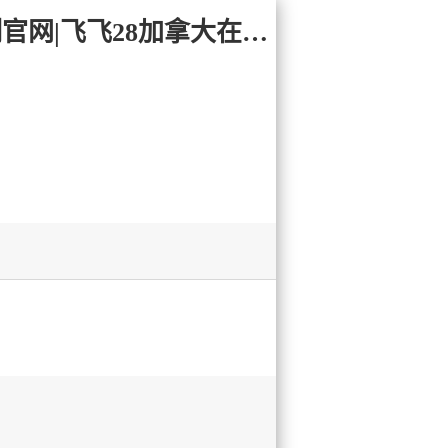
在线域名:28Yc.com 加拿大28-PC加拿大-加拿大28开奖结果预测官网|飞飞28加拿大在线预测_专注研究!