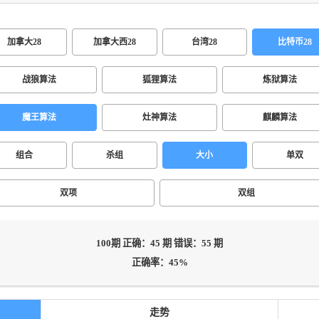
加拿大28
加拿大西28
台湾28
比特币28
战狼算法
狐狸算法
炼狱算法
魔王算法
灶神算法
麒麟算法
组合
杀组
大小
单双
双项
双组
100期 正确：45 期 错误：55 期
正确率：45%
走势