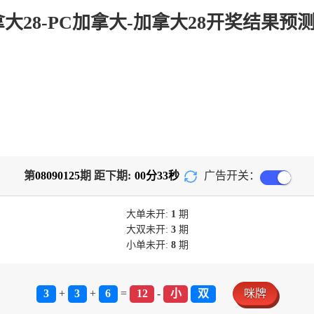
第
08090125
期 距下期:
00
分
32
秒
广告开关：
大单
未开:
1
期
大双
未开:
3
期
小单
未开:
8
期
3
+
3
+
6
=
12
-
小
双
咪牌