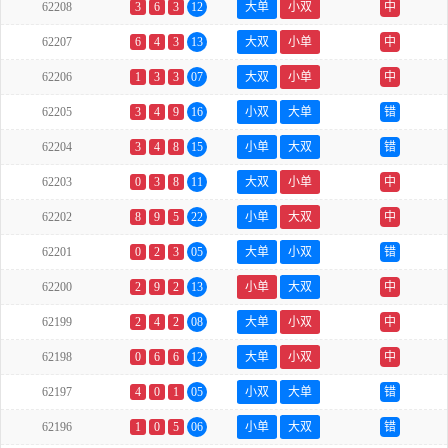
62208
3
6
3
12
大单
小双
中
62207
6
4
3
13
大双
小单
中
62206
1
3
3
07
大双
小单
中
62205
3
4
9
16
小双
大单
错
62204
3
4
8
15
小单
大双
错
62203
0
3
8
11
大双
小单
中
62202
8
9
5
22
小单
大双
中
62201
0
2
3
05
大单
小双
错
62200
2
9
2
13
小单
大双
中
62199
2
4
2
08
大单
小双
中
62198
0
6
6
12
大单
小双
中
62197
4
0
1
05
小双
大单
错
62196
1
0
5
06
小单
大双
错