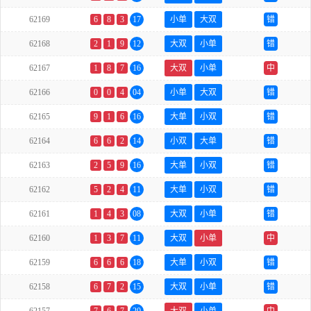
62169
6
8
3
17
小单
大双
错
62168
2
1
9
12
大双
小单
错
62167
1
8
7
16
大双
小单
中
62166
0
0
4
04
小单
大双
错
62165
9
1
6
16
大单
小双
错
62164
6
6
2
14
小双
大单
错
62163
2
5
9
16
大单
小双
错
62162
5
2
4
11
大单
小双
错
62161
1
4
3
08
大双
小单
错
62160
1
3
7
11
大双
小单
中
62159
6
6
6
18
大单
小双
错
62158
6
7
2
15
大双
小单
错