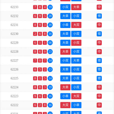
62233
7
8
4
19
小双
大单
中
62232
6
9
5
20
大单
小双
错
62231
8
9
3
20
小单
大双
中
62230
2
6
8
16
大单
小双
错
62229
6
1
1
08
大单
小双
中
62228
8
6
9
23
大单
小双
中
62227
7
0
7
14
小双
大单
错
62226
6
5
2
13
大单
小双
错
62225
8
1
5
14
大单
小双
错
62224
8
8
3
19
大单
小双
中
62223
9
6
1
16
小单
大双
中
62222
6
2
8
16
大双
小单
中