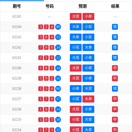
期号
号码
预测
结果
62245
---
大双
小单
---
62244
3
2
4
09
大单
小双
错
62243
3
6
4
13
大单
小双
错
62242
7
9
8
24
小双
大单
错
62241
2
1
9
12
大双
小单
错
62240
1
8
5
14
大双
小单
中
62239
5
9
2
16
大双
小单
中
62238
1
3
4
08
小单
大双
错
62237
1
7
9
17
小双
大单
中
62236
1
6
7
14
大双
小单
中
62235
1
6
3
10
小双
大单
中
62234
2
7
3
12
小双
大单
中