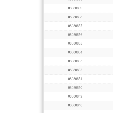
08080859
08080858
08080857
08080856
08080855
08080854
08080853
08080852
08080851
08080850
08080849
08080848