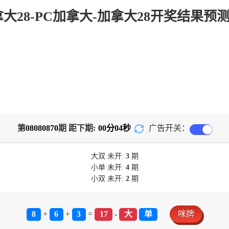
第
08080870
期 距下期:
00
分
03
秒
广告开关：
大双
未开:
3
期
小单
未开:
4
期
小双
未开:
2
期
8
+
6
+
3
=
17
-
大
单
咪牌