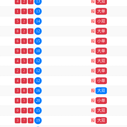
13
殺
大双
4
2
7
13
殺
大单
1
7
5
14
殺
小双
5
2
7
12
殺
大单
8
2
2
15
殺
小单
6
1
8
10
殺
大单
9
1
0
12
殺
大双
4
5
3
12
殺
大单
2
2
8
12
殺
小单
4
7
1
16
殺
大双
3
8
5
20
殺
小单
8
5
7
15
殺
大双
0
7
8
19
殺
大双
3
7
9