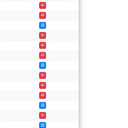
中
中
错
中
中
中
错
中
中
中
错
中
错