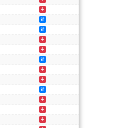
中
错
错
中
中
错
中
中
错
中
中
中