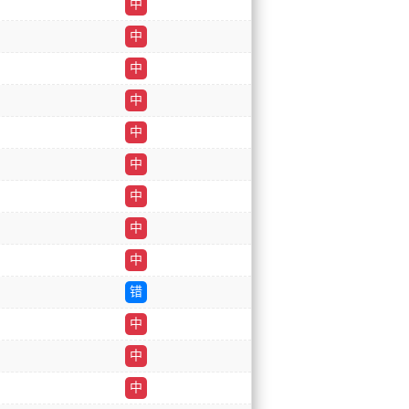
中
中
中
中
中
中
中
中
中
错
中
中
中