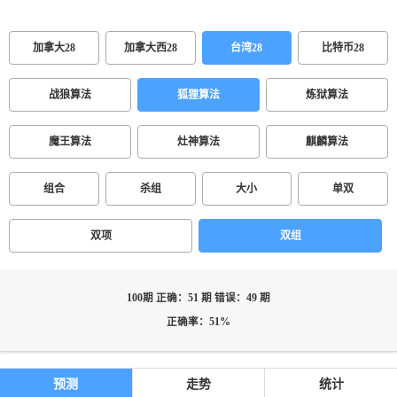
加拿大28
加拿大西28
台湾28
比特币28
战狼算法
狐狸算法
炼狱算法
魔王算法
灶神算法
麒麟算法
组合
杀组
大小
单双
双项
双组
100期 正确：51 期 错误：49 期
正确率：51%
预测
走势
统计