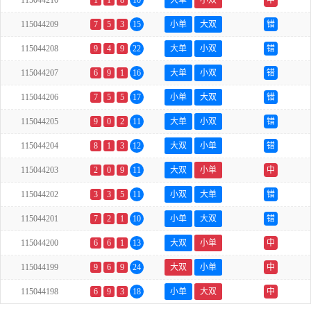
115044210
1
1
8
10
大单
小双
中
115044209
7
5
3
15
小单
大双
错
115044208
9
4
9
22
大单
小双
错
115044207
6
9
1
16
大单
小双
错
115044206
7
5
5
17
小单
大双
错
115044205
9
0
2
11
大单
小双
错
115044204
8
1
3
12
大双
小单
错
115044203
2
0
9
11
大双
小单
中
115044202
3
3
5
11
小双
大单
错
115044201
7
2
1
10
小单
大双
错
115044200
6
6
1
13
大双
小单
中
115044199
9
6
9
24
大双
小单
中
115044198
6
9
3
18
小单
大双
中