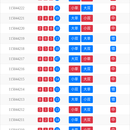
115044222
2
1
2
05
小单
大双
中
115044221
2
4
4
10
大单
小双
中
115044220
2
8
0
10
大单
小双
中
115044219
0
8
5
13
小双
大单
错
115044218
5
5
0
10
小单
大双
错
115044217
4
0
3
07
大双
小单
中
115044216
3
0
8
11
小单
大双
中
115044215
1
8
5
14
小单
大双
中
115044214
4
1
6
11
小双
大单
错
115044213
8
1
4
13
大单
小双
错
115044212
5
1
7
13
小单
大双
中
115044211
4
2
8
14
小单
大双
中