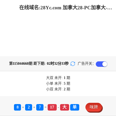
在线域名:28Yc.com 加拿大28-PC加拿大-加拿大28开奖结果预测官网|飞飞28加拿大在线预测_专注研究!
第
115044660
期 距下期:
02
时
32
分
33
秒
广告开关：
大双
未开:
1
期
小单
未开:
5
期
小双
未开:
2
期
8
2
7
17
大
单
咪牌
+
+
=
-