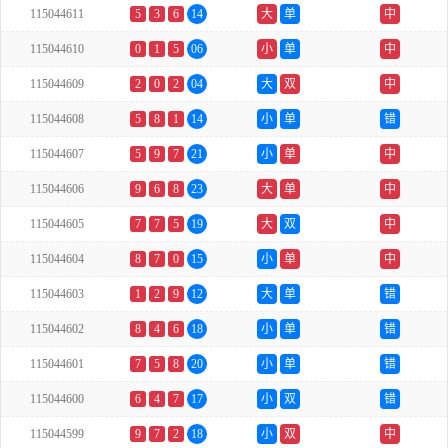
115044611
5
3
6
14
大
单
中
115044610
0
1
5
06
小
单
中
115044609
2
0
2
04
大
双
中
115044608
5
8
1
14
小
单
错
115044607
5
9
7
21
小
单
中
115044606
9
6
8
23
大
单
中
115044605
7
7
5
19
大
双
中
115044604
8
7
0
15
小
单
中
115044603
1
2
9
12
大
单
错
115044602
8
4
6
18
小
单
错
115044601
7
5
8
20
小
单
错
115044600
6
4
7
17
小
双
错
115044599
9
7
2
18
小
双
中