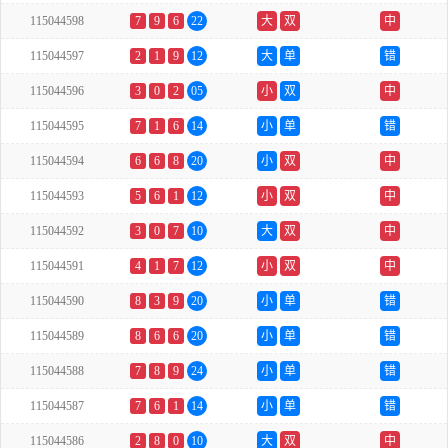
115044598
7
9
6
22
大
双
中
115044597
2
1
9
12
大
单
错
115044596
3
0
2
05
小
双
中
115044595
7
1
6
14
小
单
错
115044594
6
6
8
20
小
双
中
115044593
5
6
1
12
小
双
中
115044592
3
0
7
10
大
双
中
115044591
4
1
7
12
小
双
中
115044590
8
3
9
20
小
单
错
115044589
8
6
6
20
小
单
错
115044588
7
8
9
24
小
单
错
115044587
7
6
1
14
小
单
错
115044586
2
8
0
10
大
双
中