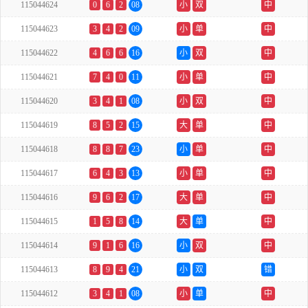
115044624
0
6
2
08
小
双
中
115044623
3
4
2
09
小
单
中
115044622
4
6
6
16
小
双
中
115044621
7
4
0
11
小
单
中
115044620
3
4
1
08
小
双
中
115044619
8
5
2
15
大
单
中
115044618
8
8
7
23
小
单
中
115044617
6
4
3
13
小
单
中
115044616
9
6
2
17
大
单
中
115044615
1
5
8
14
大
单
中
115044614
9
1
6
16
小
双
中
115044613
8
9
4
21
小
双
错
115044612
3
4
1
08
小
单
中