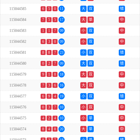
115044585
6
5
0
11
大
双
错
115044584
7
5
5
17
大
单
中
115044583
1
1
7
09
小
双
中
115044582
6
3
0
09
小
双
中
115044581
8
8
7
23
小
双
错
115044580
0
2
7
09
大
双
错
115044579
9
1
8
18
大
双
中
115044578
7
3
6
16
大
双
中
115044577
6
9
4
19
小
双
错
115044576
0
3
7
10
小
双
中
115044575
4
2
4
10
小
单
中
115044574
8
4
8
20
大
单
中