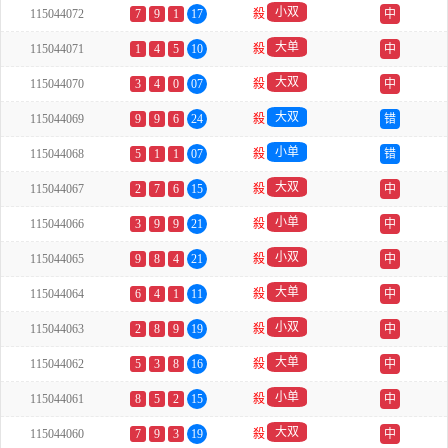
小双
115044072
7
9
1
17
殺
中
大单
115044071
1
4
5
10
殺
中
大双
115044070
3
4
0
07
殺
中
大双
115044069
9
9
6
24
殺
错
小单
115044068
5
1
1
07
殺
错
大双
115044067
2
7
6
15
殺
中
小单
115044066
3
9
9
21
殺
中
小双
115044065
9
8
4
21
殺
中
大单
115044064
6
4
1
11
殺
中
小双
115044063
2
8
9
19
殺
中
大单
115044062
5
3
8
16
殺
中
小单
115044061
8
5
2
15
殺
中
大双
115044060
7
9
3
19
殺
中