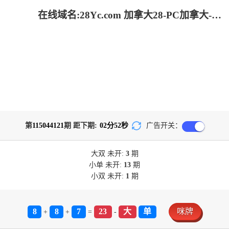
在线域名:28Yc.com 加拿大28-PC加拿大-加拿大28开奖结果预测官网|飞飞28加拿大在线预测_专注研究!
第
115044121
期 距下期:
02
分
52
秒
广告开关：
大双
未开:
3
期
小单
未开:
13
期
小双
未开:
1
期
8
8
7
23
大
单
咪牌
+
+
=
-