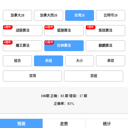
加拿大28
加拿大西28
台湾28
比特币28
战狼算法
狐狸算法
炼狱算法
魔王算法
灶神算法
麒麟算法
组合
杀组
大小
单双
双项
双组
100期 正确：83 期 错误：17 期
正确率：83%
预测
走势
统计