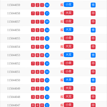
小双
115044059
1
2
1
04
殺
错
大双
115044058
7
7
1
15
殺
中
小双
115044057
1
1
7
09
殺
中
大双
115044056
5
1
8
14
殺
错
小单
115044055
6
4
2
12
殺
中
大双
115044054
8
7
6
21
殺
中
大双
115044053
6
6
8
20
殺
错
小单
115044052
7
2
7
16
殺
中
小单
115044051
0
4
0
04
殺
中
大单
115044050
6
3
6
15
殺
错
大双
115044049
6
3
2
11
殺
中
大双
115044048
3
6
4
13
殺
中
小单
115044047
8
4
0
12
殺
中