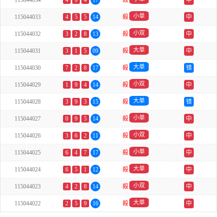
115044034
4
9
4
17
殺
中
小单
115044033
4
5
5
14
殺
中
小双
115044032
3
2
8
13
殺
中
大单
115044031
3
1
5
09
殺
中
大单
115044030
7
2
8
17
殺
错
小双
115044029
1
9
4
14
殺
中
大单
115044028
3
9
3
15
殺
错
小单
115044027
0
9
5
14
殺
中
小双
115044026
3
6
2
11
殺
中
小单
115044025
6
4
7
17
殺
中
大单
115044024
6
5
1
12
殺
中
小双
115044023
4
2
8
14
殺
中
大单
115044022
2
5
9
16
殺
中