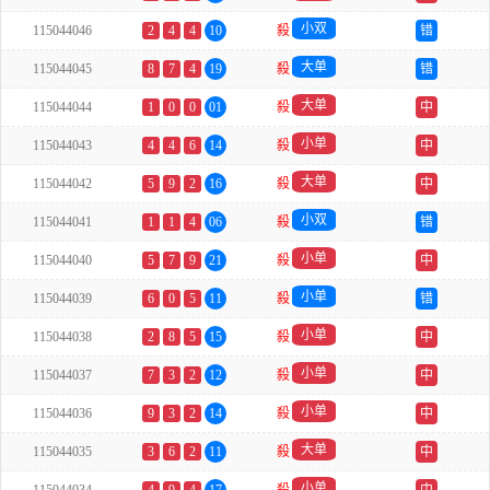
小双
115044046
2
4
4
10
殺
错
大单
115044045
8
7
4
19
殺
错
大单
115044044
1
0
0
01
殺
中
小单
115044043
4
4
6
14
殺
中
大单
115044042
5
9
2
16
殺
中
小双
115044041
1
1
4
06
殺
错
小单
115044040
5
7
9
21
殺
中
小单
115044039
6
0
5
11
殺
错
小单
115044038
2
8
5
15
殺
中
小单
115044037
7
3
2
12
殺
中
小单
115044036
9
3
2
14
殺
中
大单
115044035
3
6
2
11
殺
中
小单