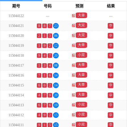
期号
号码
预测
结果
大单
115044122
---
殺
---
大双
115044121
8
8
7
23
殺
中
大双
115044120
2
1
3
06
殺
中
大单
115044119
1
9
2
12
殺
中
小双
115044118
9
4
7
20
殺
中
大单
115044117
1
3
4
08
殺
中
大单
115044116
7
1
6
14
殺
中
大单
115044115
6
6
2
14
殺
中
大单
115044114
4
7
9
20
殺
中
小双
115044113
6
7
6
19
殺
中
小双
115044112
4
9
2
15
殺
中
小双
115044111
9
1
5
15
殺
中