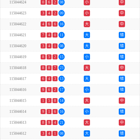
115044624
0
6
2
08
小
中
115044623
3
4
2
09
小
中
115044622
4
6
6
16
大
中
115044621
7
4
0
11
大
错
115044620
3
4
1
08
大
错
115044619
8
5
2
15
小
错
115044618
8
8
7
23
大
中
115044617
6
4
3
13
大
错
115044616
9
6
2
17
小
错
115044615
1
5
8
14
大
中
115044614
9
1
6
16
小
错
115044613
8
9
4
21
大
中
115044612
3
4
1
08
大
错