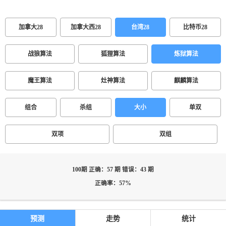
加拿大28
加拿大西28
台湾28
比特币28
战狼算法
狐狸算法
炼狱算法
魔王算法
灶神算法
麒麟算法
组合
杀组
大小
单双
双项
双组
100期 正确：57 期 错误：43 期
正确率：57%
预测
走势
统计