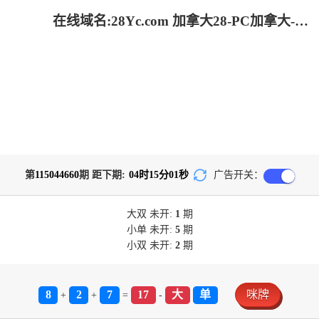
在线域名:28Yc.com 加拿大28-PC加拿大-加拿大28开奖结果预测官网|飞飞28加拿大在线预测_专注研究!
第
115044660
期 距下期:
04
时
15
分
01
秒
广告开关：
大双
未开:
1
期
小单
未开:
5
期
小双
未开:
2
期
8
2
7
17
大
单
咪牌
+
+
=
-