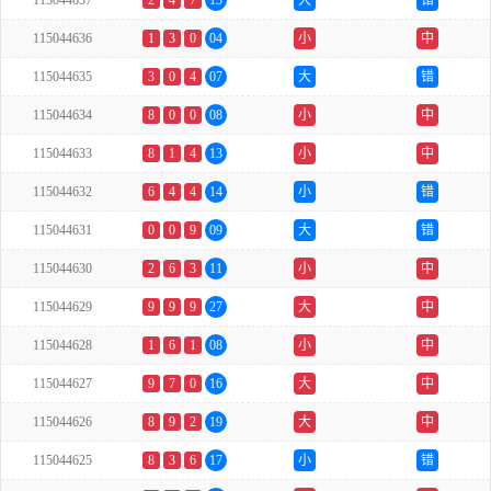
115044637
2
4
7
13
大
错
115044636
1
3
0
04
小
中
115044635
3
0
4
07
大
错
115044634
8
0
0
08
小
中
115044633
8
1
4
13
小
中
115044632
6
4
4
14
小
错
115044631
0
0
9
09
大
错
115044630
2
6
3
11
小
中
115044629
9
9
9
27
大
中
115044628
1
6
1
08
小
中
115044627
9
7
0
16
大
中
115044626
8
9
2
19
大
中
115044625
8
3
6
17
小
错