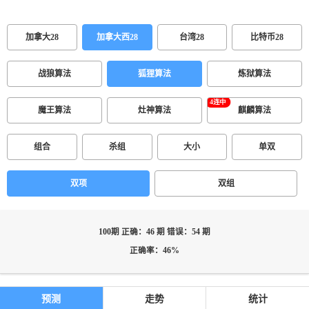
加拿大28
加拿大西28
台湾28
比特币28
战狼算法
狐狸算法
炼狱算法
魔王算法
灶神算法
麒麟算法
组合
杀组
大小
单双
双项
双组
100期 正确：46 期 错误：54 期
正确率：46%
预测
走势
统计