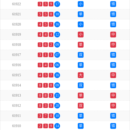
61922
3
5
9
17
小
错
61921
5
5
0
10
单
错
61920
4
5
7
16
小
错
61919
4
4
4
12
小
中
61918
1
6
2
09
单
中
61917
3
1
3
07
双
错
61916
1
4
1
06
单
错
61915
4
5
7
16
大
中
61914
8
1
0
09
双
错
61913
0
8
3
11
单
中
61912
8
3
9
20
双
中
61911
3
7
0
10
单
错
61910
2
3
9
14
单
错