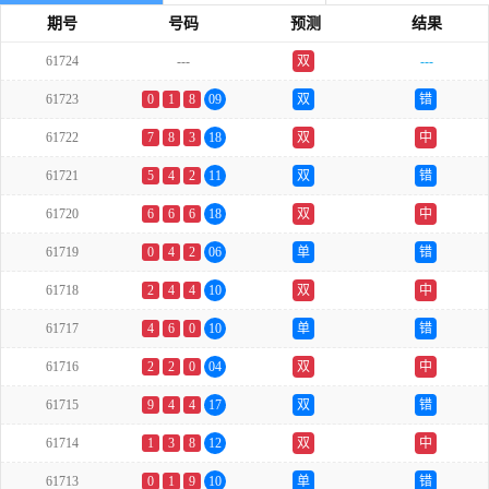
期号
号码
预测
结果
61724
---
双
---
61723
0
1
8
09
双
错
61722
7
8
3
18
双
中
61721
5
4
2
11
双
错
61720
6
6
6
18
双
中
61719
0
4
2
06
单
错
61718
2
4
4
10
双
中
61717
4
6
0
10
单
错
61716
2
2
0
04
双
中
61715
9
4
4
17
双
错
61714
1
3
8
12
双
中
61713
0
1
9
10
单
错