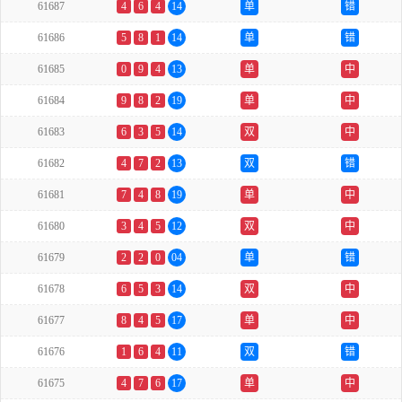
61687
4
6
4
14
单
错
61686
5
8
1
14
单
错
61685
0
9
4
13
单
中
61684
9
8
2
19
单
中
61683
6
3
5
14
双
中
61682
4
7
2
13
双
错
61681
7
4
8
19
单
中
61680
3
4
5
12
双
中
61679
2
2
0
04
单
错
61678
6
5
3
14
双
中
61677
8
4
5
17
单
中
61676
1
6
4
11
双
错
61675
4
7
6
17
单
中