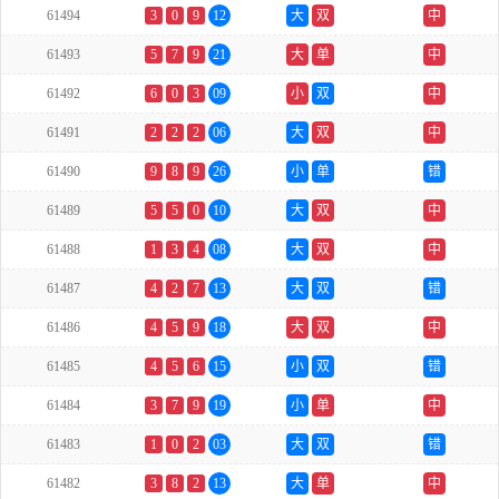
61494
3
0
9
12
大
双
中
61493
5
7
9
21
大
单
中
61492
6
0
3
09
小
双
中
61491
2
2
2
06
大
双
中
61490
9
8
9
26
小
单
错
61489
5
5
0
10
大
双
中
61488
1
3
4
08
大
双
中
61487
4
2
7
13
大
双
错
61486
4
5
9
18
大
双
中
61485
4
5
6
15
小
双
错
61484
3
7
9
19
小
单
中
61483
1
0
2
03
大
双
错
61482
3
8
2
13
大
单
中