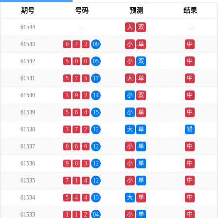
期号
号码
预测
结果
61544
---
大
双
---
61543
0
7
2
09
小
单
中
61542
5
0
0
05
小
双
中
61541
5
7
5
17
大
单
中
61540
3
9
2
14
小
双
中
61539
5
6
4
15
小
单
中
61538
3
7
2
12
大
单
错
61537
0
6
6
12
小
单
中
61536
9
0
3
12
小
单
中
61535
7
1
4
12
小
单
中
61534
5
4
4
13
大
单
中
61533
1
1
2
04
小
单
中