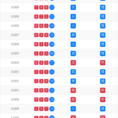
61900
7
0
6
13
大
错
61899
4
7
2
13
大
错
61898
9
6
1
16
小
错
61897
0
2
8
10
单
错
61896
8
1
5
14
小
错
61895
1
3
5
09
双
错
61894
8
4
5
17
大
中
61893
5
5
1
11
双
错
61892
5
4
9
18
单
错
61891
5
0
6
11
单
中
61890
9
9
6
24
双
中
61889
2
9
7
18
小
错