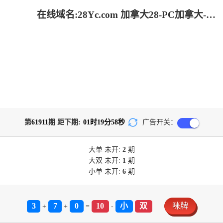
在线域名:28Yc.com 加拿大28-PC加拿大-加拿大28开奖结果预测官网|飞飞28加拿大在线预测_专注研究!
第
61911
期 距下期:
01
时
19
分
58
秒
广告开关：
大单
未开:
2
期
大双
未开:
1
期
小单
未开:
6
期
3
7
0
10
小
双
咪牌
+
+
=
-