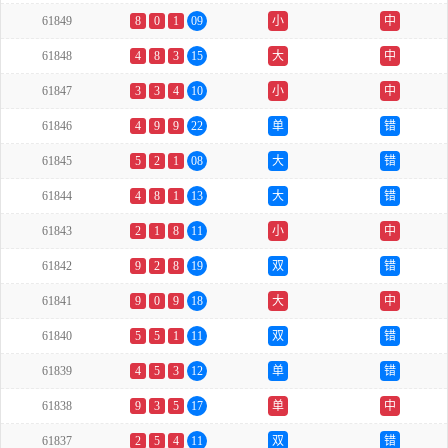
61849
8
0
1
09
小
中
61848
4
8
3
15
大
中
61847
3
3
4
10
小
中
61846
4
9
9
22
单
错
61845
5
2
1
08
大
错
61844
4
8
1
13
大
错
61843
2
1
8
11
小
中
61842
9
2
8
19
双
错
61841
9
0
9
18
大
中
61840
5
5
1
11
双
错
61839
4
5
3
12
单
错
61838
9
3
5
17
单
中
61837
2
5
4
11
双
错