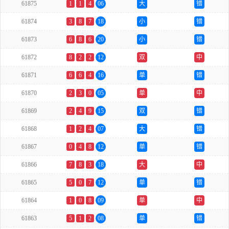
61875
1
1
4
06
大
错
61874
3
8
7
18
小
错
61873
6
8
6
20
小
错
61872
8
2
2
12
双
中
61871
6
6
4
16
单
错
61870
2
3
0
05
单
中
61869
2
4
9
15
双
错
61868
1
2
4
07
大
错
61867
0
4
8
12
单
错
61866
7
8
3
18
大
中
61865
5
0
7
12
单
错
61864
1
0
8
09
单
中
61863
5
1
2
08
单
错