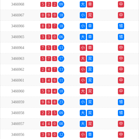
3466968
5
2
2
09
大
单
中
3466967
0
9
9
18
小
双
中
3466966
8
3
7
18
小
单
错
3466965
3
3
0
06
大
单
错
3466964
7
5
1
13
小
单
中
3466963
5
7
5
17
大
双
中
3466962
2
4
7
13
小
双
中
3466961
1
4
6
11
小
双
中
3466960
5
9
4
18
大
双
中
3466959
9
6
8
23
小
双
错
3466958
2
2
5
09
大
双
错
3466957
4
4
0
08
大
双
中
3466956
3
9
0
12
小
单
中