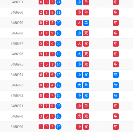
3466981
6
8
7
21
小
单
中
3466980
2
1
8
11
小
单
中
3466979
8
7
5
20
大
单
中
3466978
3
4
9
16
小
双
中
3466977
5
9
6
20
大
双
中
3466976
9
1
2
12
大
双
中
3466975
7
6
1
14
小
双
中
3466974
6
3
6
15
小
双
错
3466973
0
8
4
12
大
单
错
3466972
8
4
7
19
小
双
错
3466971
2
1
0
03
小
单
中
3466970
3
6
7
16
大
双
中
3466969
1
9
2
12
小
双
中