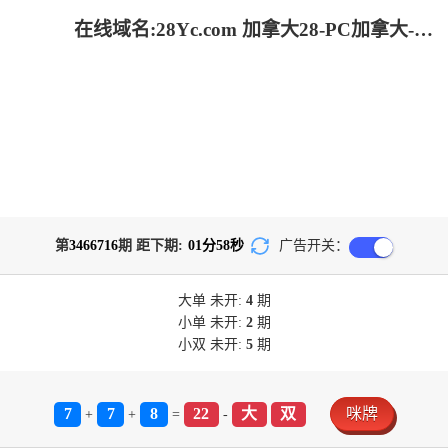
在线域名:28Yc.com 加拿大28-PC加拿大-加拿大28开奖结果预测官网|飞飞28加拿大在线预测_专注研究!
第
3466716
期 距下期:
01
分
58
秒
广告开关：
大单
未开:
4
期
小单
未开:
2
期
小双
未开:
5
期
7
7
8
22
大
双
咪牌
+
+
=
-