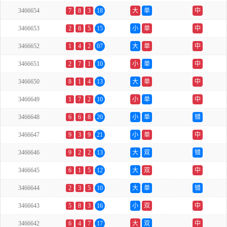
3466654
7
8
3
18
大
单
中
3466653
2
8
5
15
小
单
中
3466652
1
4
2
07
大
单
中
3466651
2
7
1
10
小
单
中
3466650
8
1
4
13
大
单
中
3466649
1
7
2
10
小
单
中
3466648
6
6
8
20
小
单
错
3466647
9
3
9
21
小
单
中
3466646
9
2
2
13
大
双
错
3466645
6
1
5
12
大
双
中
3466644
2
3
5
10
大
单
错
3466643
5
8
3
16
小
双
中
3466642
6
4
7
17
大
双
中