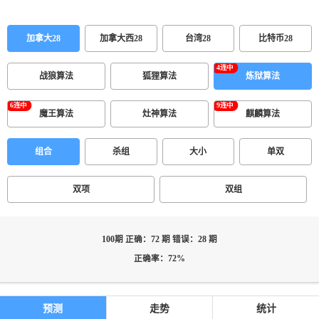
加拿大28
加拿大西28
台湾28
比特币28
战狼算法
狐狸算法
炼狱算法
魔王算法
灶神算法
麒麟算法
组合
杀组
大小
单双
双项
双组
100期 正确：72 期 错误：28 期
正确率：72%
预测
走势
统计