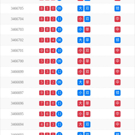
3466705
8
1
0
09
大
双
错
3466704
8
1
2
11
小
双
中
3466703
3
8
8
19
小
单
中
3466702
3
1
4
08
大
单
错
3466701
0
6
4
10
小
双
中
3466700
5
2
2
09
小
单
中
3466699
3
3
6
12
小
双
中
3466698
5
2
2
09
大
单
中
3466697
9
5
1
15
小
双
错
3466696
7
8
0
15
大
单
中
3466695
5
6
2
13
小
单
中
3466694
4
8
3
15
大
双
中