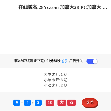
在线域名:28Yc.com 加拿大28-PC加拿大-加拿大28开奖结果预测官网|飞飞28加拿大在线预测_专注研究!
第
3466787
期 距下期:
01
分
38
秒
广告开关：
大单
未开:
1
期
小单
未开:
3
期
小双
未开:
2
期
9
4
5
18
大
双
咪牌
+
+
=
-