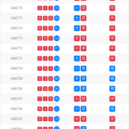
3466776
5
6
5
16
小
双
中
3466775
6
0
0
06
大
双
中
3466774
0
1
0
01
大
单
中
3466773
4
9
1
14
大
双
中
3466772
2
2
3
07
小
单
中
3466771
1
1
2
04
大
双
中
3466770
7
6
5
18
小
单
错
3466769
0
3
6
09
大
双
错
3466768
1
0
5
06
大
单
错
3466767
7
1
0
08
小
双
中
3466766
8
4
9
21
小
双
错
3466765
6
7
3
16
大
双
中