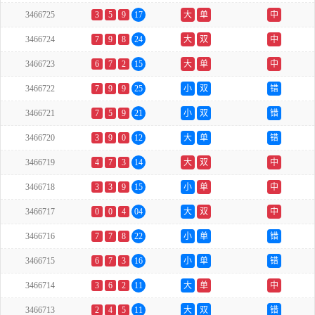
3466725
3
5
9
17
大
单
中
3466724
7
9
8
24
大
双
中
3466723
6
7
2
15
大
单
中
3466722
7
9
9
25
小
双
错
3466721
7
5
9
21
小
双
错
3466720
3
9
0
12
大
单
错
3466719
4
7
3
14
大
双
中
3466718
3
3
9
15
小
单
中
3466717
0
0
4
04
大
双
中
3466716
7
7
8
22
小
单
错
3466715
6
7
3
16
小
单
错
3466714
3
6
2
11
大
单
中
3466713
2
4
5
11
大
双
错