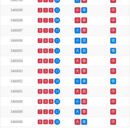
3466700
5
2
2
09
大
单
中
3466699
3
3
6
12
小
单
中
3466698
5
2
2
09
小
单
中
3466697
9
5
1
15
小
单
中
3466696
7
8
0
15
小
双
错
3466695
5
6
2
13
大
双
错
3466694
4
8
3
15
大
单
中
3466693
5
5
5
15
大
单
中
3466692
2
9
7
18
小
单
错
3466691
0
9
5
14
大
双
中
3466690
8
8
4
20
小
双
中
3466689
7
2
4
13
大
单
中
3466688
9
6
5
20
大
单
中