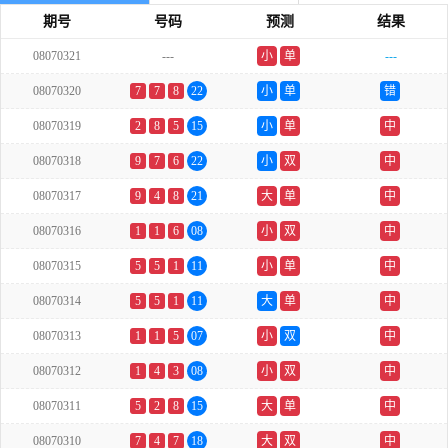
期号
号码
预测
结果
08070321
---
小
单
---
08070320
7
7
8
22
小
单
错
08070319
2
8
5
15
小
单
中
08070318
9
7
6
22
小
双
中
08070317
9
4
8
21
大
单
中
08070316
1
1
6
08
小
双
中
08070315
5
5
1
11
小
单
中
08070314
5
5
1
11
大
单
中
08070313
1
1
5
07
小
双
中
08070312
1
4
3
08
小
双
中
08070311
5
2
8
15
大
单
中
08070310
7
4
7
18
大
双
中