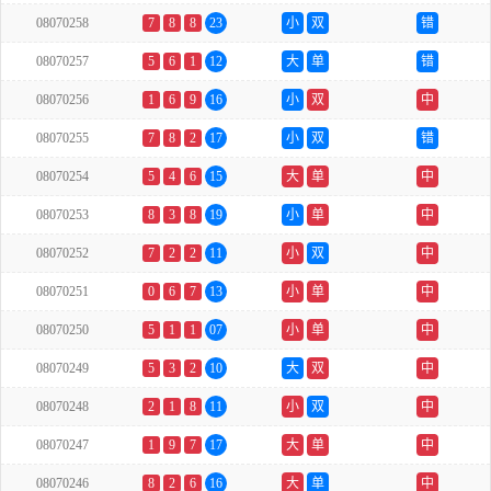
08070258
7
8
8
23
小
双
错
08070257
5
6
1
12
大
单
错
08070256
1
6
9
16
小
双
中
08070255
7
8
2
17
小
双
错
08070254
5
4
6
15
大
单
中
08070253
8
3
8
19
小
单
中
08070252
7
2
2
11
小
双
中
08070251
0
6
7
13
小
单
中
08070250
5
1
1
07
小
单
中
08070249
5
3
2
10
大
双
中
08070248
2
1
8
11
小
双
中
08070247
1
9
7
17
大
单
中
08070246
8
2
6
16
大
单
中