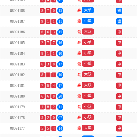
08091189
3
4
5
12
殺
中
大单
08091188
8
7
0
15
殺
错
小单
08091187
9
1
1
11
殺
错
大双
08091186
6
6
3
15
殺
中
小单
08091185
2
7
7
16
殺
中
小单
08091184
8
1
1
10
殺
中
小单
08091183
6
3
8
17
殺
中
大双
08091182
8
1
1
10
殺
中
大双
08091181
7
6
4
17
殺
中
小单
08091180
6
6
8
20
殺
中
小双
08091179
1
8
2
11
殺
中
小双
08091178
5
2
0
07
殺
中
大单
08091177
5
5
4
14
殺
中