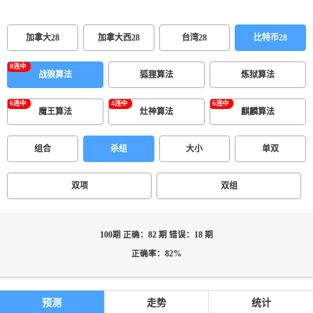
加拿大28
加拿大西28
台湾28
比特币28
战狼算法
狐狸算法
炼狱算法
魔王算法
灶神算法
麒麟算法
组合
杀组
大小
单双
双项
双组
100期 正确：82 期 错误：18 期
正确率：82%
预测
走势
统计