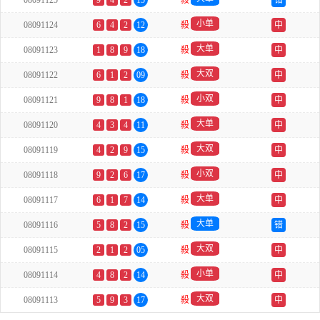
08091125
9
4
2
15
殺
错
小单
08091124
6
4
2
12
殺
中
大单
08091123
1
8
9
18
殺
中
大双
08091122
6
1
2
09
殺
中
小双
08091121
9
8
1
18
殺
中
大单
08091120
4
3
4
11
殺
中
大双
08091119
4
2
9
15
殺
中
小双
08091118
9
2
6
17
殺
中
大单
08091117
6
1
7
14
殺
中
大单
08091116
5
8
2
15
殺
错
大双
08091115
2
1
2
05
殺
中
小单
08091114
4
8
2
14
殺
中
大双
08091113
5
9
3
17
殺
中