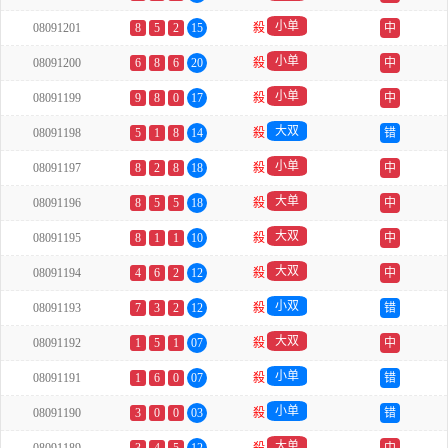
小单
08091201
8
5
2
15
殺
中
小单
08091200
6
8
6
20
殺
中
小单
08091199
9
8
0
17
殺
中
大双
08091198
5
1
8
14
殺
错
小单
08091197
8
2
8
18
殺
中
大单
08091196
8
5
5
18
殺
中
大双
08091195
8
1
1
10
殺
中
大双
08091194
4
6
2
12
殺
中
小双
08091193
7
3
2
12
殺
错
大双
08091192
1
5
1
07
殺
中
小单
08091191
1
6
0
07
殺
错
小单
08091190
3
0
0
03
殺
错
大单