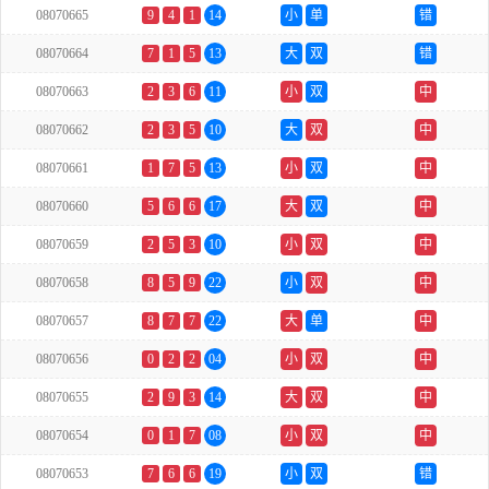
08070665
9
4
1
14
小
单
错
08070664
7
1
5
13
大
双
错
08070663
2
3
6
11
小
双
中
08070662
2
3
5
10
大
双
中
08070661
1
7
5
13
小
双
中
08070660
5
6
6
17
大
双
中
08070659
2
5
3
10
小
双
中
08070658
8
5
9
22
小
双
中
08070657
8
7
7
22
大
单
中
08070656
0
2
2
04
小
双
中
08070655
2
9
3
14
大
双
中
08070654
0
1
7
08
小
双
中
08070653
7
6
6
19
小
双
错