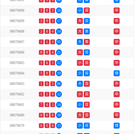
08070691
0
1
5
06
大
单
错
08070690
5
8
3
16
小
双
中
08070689
5
9
3
17
大
双
中
08070688
2
8
4
14
大
单
中
08070687
1
1
3
05
大
单
中
08070686
8
9
4
21
大
双
中
08070685
5
6
1
12
小
双
中
08070684
5
9
5
19
小
双
错
08070683
1
0
5
06
大
双
中
08070682
1
2
9
12
小
双
中
08070681
7
4
3
14
小
双
中
08070680
0
8
8
16
大
双
中
08070679
6
9
0
15
小
双
错