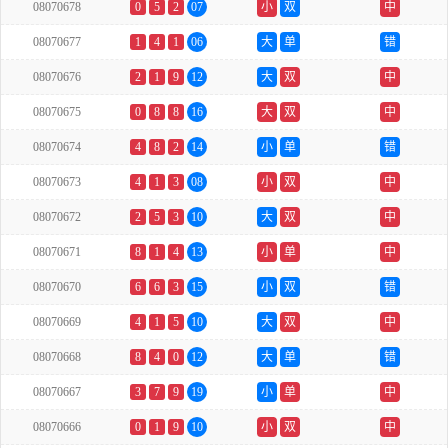
08070678
0
5
2
07
小
双
中
08070677
1
4
1
06
大
单
错
08070676
2
1
9
12
大
双
中
08070675
0
8
8
16
大
双
中
08070674
4
8
2
14
小
单
错
08070673
4
1
3
08
小
双
中
08070672
2
5
3
10
大
双
中
08070671
8
1
4
13
小
单
中
08070670
6
6
3
15
小
双
错
08070669
4
1
5
10
大
双
中
08070668
8
4
0
12
大
单
错
08070667
3
7
9
19
小
单
中
08070666
0
1
9
10
小
双
中