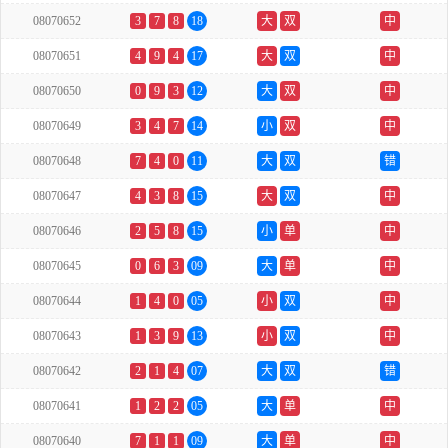
08070652
3
7
8
18
大
双
中
08070651
4
9
4
17
大
双
中
08070650
0
9
3
12
大
双
中
08070649
3
4
7
14
小
双
中
08070648
7
4
0
11
大
双
错
08070647
4
3
8
15
大
双
中
08070646
2
5
8
15
小
单
中
08070645
0
6
3
09
大
单
中
08070644
1
4
0
05
小
双
中
08070643
1
3
9
13
小
双
中
08070642
2
1
4
07
大
双
错
08070641
1
2
2
05
大
单
中
08070640
7
1
1
09
大
单
中