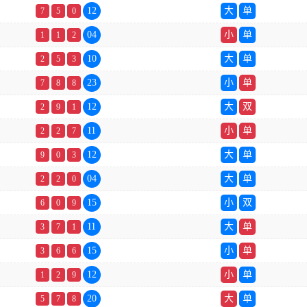
12
大
单
7
5
0
04
小
单
1
1
2
10
大
单
2
5
3
23
小
单
7
8
8
12
大
双
2
9
1
11
小
单
2
2
7
12
大
单
9
0
3
04
大
单
2
2
0
15
小
双
6
0
9
11
大
单
3
7
1
15
小
单
3
6
6
12
小
单
1
2
9
20
大
单
5
7
8