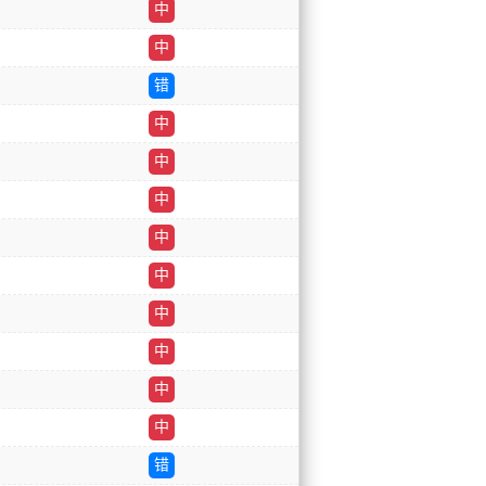
中
中
错
中
中
中
中
中
中
中
中
中
错