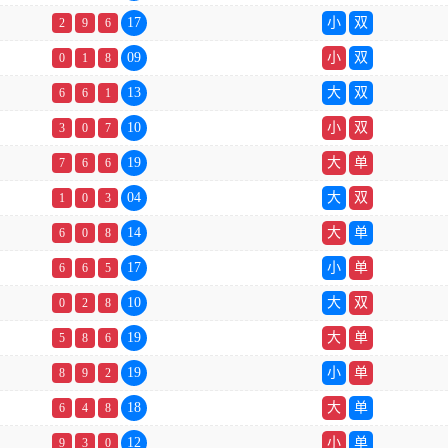
17
小
双
2
9
6
09
小
双
0
1
8
13
大
双
6
6
1
10
小
双
3
0
7
19
大
单
7
6
6
04
大
双
1
0
3
14
大
单
6
0
8
17
小
单
6
6
5
10
大
双
0
2
8
19
大
单
5
8
6
19
小
单
8
9
2
18
大
单
6
4
8
12
小
单
9
3
0