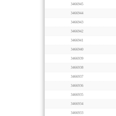
3466945
3466944
3466943
3466942
3466941
3466940
3466939
3466938
3466937
3466936
3466935
3466934
3466933