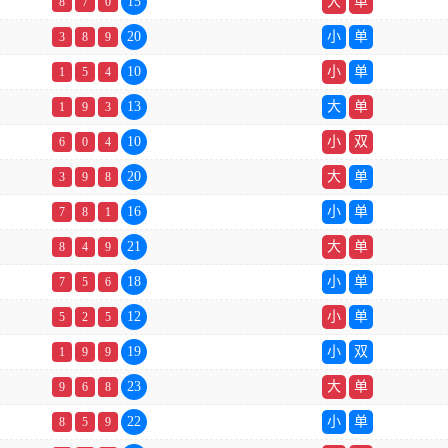
15
大
单
8
7
0
20
小
单
3
8
9
10
小
单
1
5
4
13
大
单
1
9
3
10
小
双
6
0
4
20
大
单
3
9
8
16
小
单
7
8
1
21
大
单
8
4
9
18
小
单
7
5
6
12
小
单
5
2
5
19
小
双
1
9
9
23
大
单
9
6
8
22
小
单
8
5
9