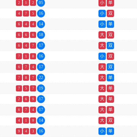
05
小
单
2
1
2
16
小
双
4
7
5
14
小
单
6
4
4
18
大
双
6
6
6
17
大
双
6
4
7
16
小
双
7
1
8
17
大
双
6
7
4
22
大
单
7
8
7
19
大
单
7
5
7
17
大
单
2
6
9
17
大
单
6
7
4
14
大
双
4
1
9
16
小
单
9
4
3