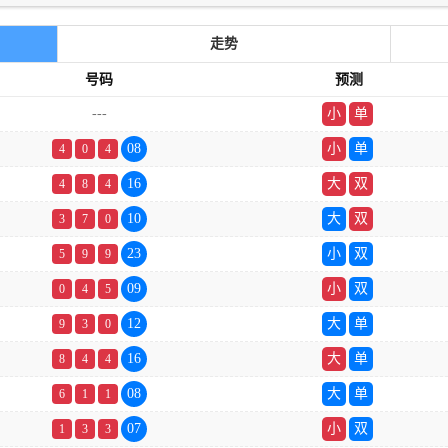
走势
号码
预测
---
小
单
08
小
单
4
0
4
16
大
双
4
8
4
10
大
双
3
7
0
23
小
双
5
9
9
09
小
双
0
4
5
12
大
单
9
3
0
16
大
单
8
4
4
08
大
单
6
1
1
07
小
双
1
3
3