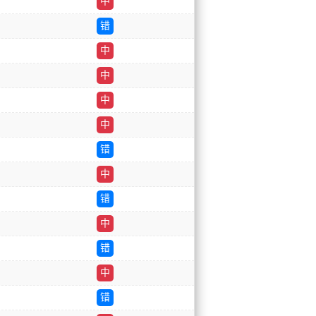
中
错
中
中
中
中
错
中
错
中
错
中
错