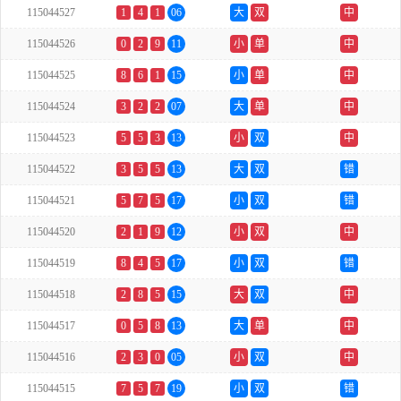
115044527
1
4
1
06
大
双
中
115044526
0
2
9
11
小
单
中
115044525
8
6
1
15
小
单
中
115044524
3
2
2
07
大
单
中
115044523
5
5
3
13
小
双
中
115044522
3
5
5
13
大
双
错
115044521
5
7
5
17
小
双
错
115044520
2
1
9
12
小
双
中
115044519
8
4
5
17
小
双
错
115044518
2
8
5
15
大
双
中
115044517
0
5
8
13
大
单
中
115044516
2
3
0
05
小
双
中
115044515
7
5
7
19
小
双
错