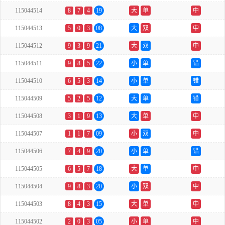
115044514
8
7
4
19
大
单
中
115044513
5
0
3
08
大
双
中
115044512
9
3
9
21
大
双
中
115044511
9
8
5
22
小
单
错
115044510
6
5
3
14
小
单
错
115044509
5
2
5
12
大
单
错
115044508
3
1
9
13
大
单
中
115044507
1
1
7
09
小
双
中
115044506
7
4
9
20
小
单
错
115044505
6
5
7
18
大
单
中
115044504
9
8
3
20
小
双
中
115044503
8
4
3
15
大
单
中
115044502
2
0
3
05
小
单
中