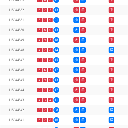
115044553
0
6
6
12
小
单
中
115044552
6
2
5
13
小
单
中
115044551
5
7
9
21
小
单
中
115044550
5
8
0
13
大
单
中
115044549
4
9
5
18
大
单
中
115044548
4
2
8
14
小
单
错
115044547
0
7
8
15
小
单
中
115044546
6
6
5
17
小
单
中
115044545
4
9
0
13
小
单
中
115044544
2
7
8
17
大
单
中
115044543
4
3
4
11
小
单
中
115044542
3
2
3
08
大
单
错
115044541
6
2
8
16
小
单
错