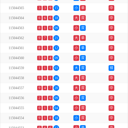
115044565
3
3
9
15
小
单
中
115044564
6
6
6
18
大
双
中
115044563
8
1
0
09
小
双
中
115044562
9
7
5
21
大
单
中
115044561
8
1
3
12
小
单
中
115044560
5
0
4
09
小
双
中
115044559
1
1
1
03
大
双
错
115044558
9
6
1
16
大
双
中
115044557
9
4
7
20
大
双
中
115044556
2
1
6
09
小
双
中
115044555
0
1
3
04
小
双
中
115044554
9
1
8
18
小
双
中